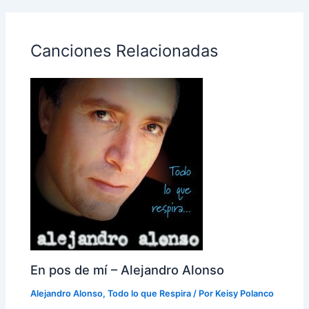
Canciones Relacionadas
En pos de mí – Alejandro Alonso
Alejandro Alonso
,
Todo lo que Respira
/ Por
Keisy Polanco