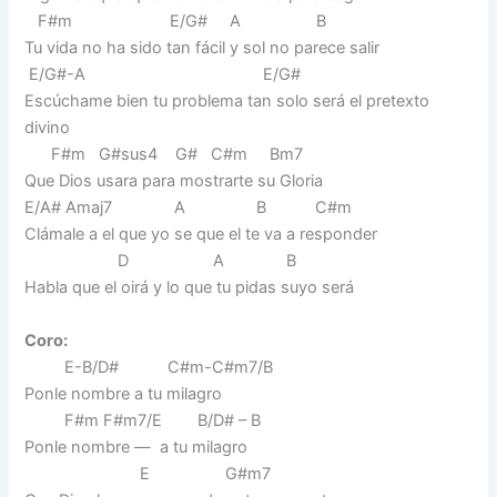
F#m E/G# A B
Tu vida no ha sido tan fácil y sol no parece salir
E/G#-A E/G#
Escúchame bien tu problema tan solo será el pretexto
divino
F#m G#sus4 G# C#m Bm7
Que Dios usara para mostrarte su Gloria
E/A# Amaj7 A B C#m
Clámale a el que yo se que el te va a responder
D A B
Habla que el oirá y lo que tu pidas suyo será
Coro:
E-B/D# C#m-C#m7/B
Ponle nombre a tu milagro
F#m F#m7/E B/D# – B
Ponle nombre — a tu milagro
E G#m7