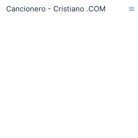
Ir
Cancionero - Cristiano .COM
al
contenido