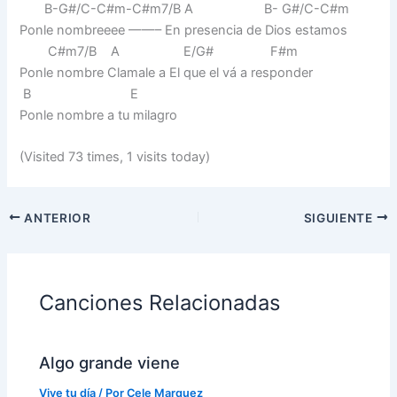
B-G#/C-C#m-C#m7/B A B- G#/C-C#m
Ponle nombreeee ——– En presencia de Dios estamos
C#m7/B A E/G# F#m
Ponle nombre Clamale a El que el vá a responder
B E
Ponle nombre a tu milagro
(Visited 73 times, 1 visits today)
ANTERIOR
SIGUIENTE
Canciones Relacionadas
Algo grande viene
Vive tu día
/ Por
Cele Marquez