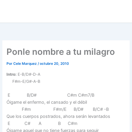
Ponle nombre a tu milagro
Por
Cele Marquez
/
octubre 20, 2010
Intro:
E-B/D#-D-A
F#m-E/G#-A-B
E B/D# C#m C#m7/B
Óigame el enfermo, el cansado y el débil
F#m F#m/E B/D# B/C# -B
Que los cuerpos postrados, ahora serán levantados
E C# A B C#m
Óigame aquel que no tiene fuerzas para seguir