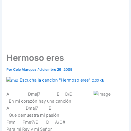
Hermoso eres
Por
Cele Marquez
/
diciembre 29, 2005
Escucha la cancion "Hermoso eres"
2.30 Kb
A Dmaj7 E D/E
En mi corazón hay una canción
A Dmaj7 E
Que demuestra mi pasión
F#m Fm#7/E D A/C#
Para mi Rey y mi Señor,