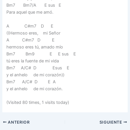
Bm7 Bm7/A E sus E
Para aquel que me amó.
A C#m7 D E
((Hermoso eres, mi Señor
A C#m7 D E
hermoso eres tú, amado mío
Bm7 Bm9 E E sus E
tú eres la fuente de mi vida
Bm7 A/C# D Esus E
y el anhelo de mi corazón))
Bm7 A/C# D E A
y el anhelo de mi corazón.
(Visited 80 times, 1 visits today)
ANTERIOR
SIGUIENTE