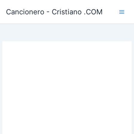
Ir
Cancionero - Cristiano .COM
al
contenido