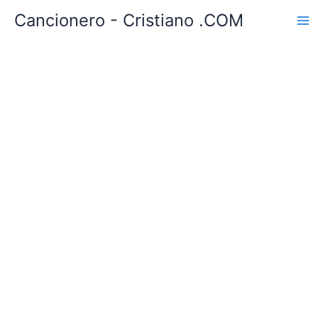
Ir
Cancionero - Cristiano .COM
al
contenido