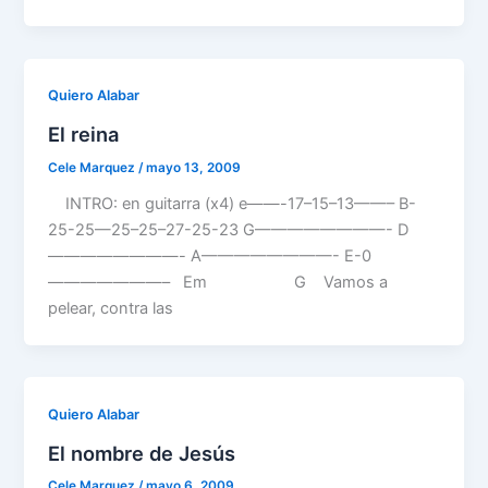
Quiero Alabar
El reina
Cele Marquez
/
mayo 13, 2009
INTRO: en guitarra (x4) e——-17–15–13——– B-
25-25—25–25–27-25-23 G————————- D
————————- A————————- E-0
———————– Em G Vamos a
pelear, contra las
Quiero Alabar
El nombre de Jesús
Cele Marquez
/
mayo 6, 2009