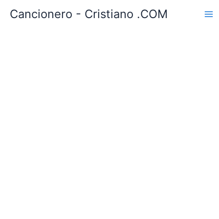
Ir
Cancionero - Cristiano .COM
al
contenido