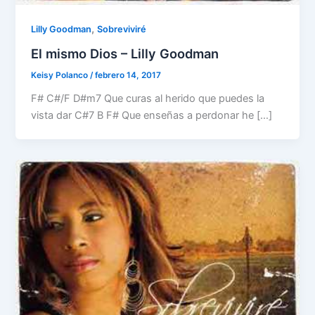
,
Lilly Goodman
Sobreviviré
El mismo Dios – Lilly Goodman
Keisy Polanco
/
febrero 14, 2017
F# C#/F D#m7 Que curas al herido que puedes la
vista dar C#7 B F# Que enseñas a perdonar he […]