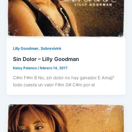
,
Lilly Goodman
Sobreviviré
Sin Dolor – Lilly Goodman
Keisy Polanco
/
febrero 14, 2017
C#m F#m B No, sin dolor no hay ganador E Amaj7
todo cuesta un valor F#m G# C#m por el