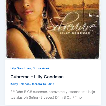
,
Lilly Goodman
Sobreviviré
Cúbreme – Lilly Goodman
Keisy Polanco
/
febrero 14, 2017
F# D#m B C# cubreme, abrazame y escondeme bajo
tus alas oh Señor (2 veces) D#m B C# F# no