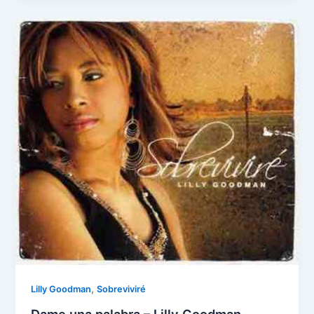
,
Lilly Goodman
Sobreviviré
Dame una palabra – Lilly Goodman