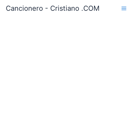
Ir
Cancionero - Cristiano .COM
al
contenido