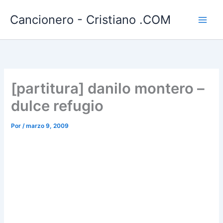
Ir
Cancionero - Cristiano .COM
al
contenido
[partitura] danilo montero –
dulce refugio
Por
/
marzo 9, 2009